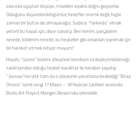
oda oda uçuştan düşüşe, maviden siyaha doğru geçiyorlar.
Olduğunu düşündürüldüğümüz hedefler önemli değil; hiçbir
zaman bir bütün de olmayacağız. Sadece “farkında” olmak
yeterli bu hayat için, diyor sanatçı. Ben kimim, parçalarım
nerede, köklerim nerede, bu heykeller gibi onlardan sıyrılmak için
bir hareket etmek istiyor muyum?
Hayatı, “süreci” bizlere izleyicinin kendisini özdeşleştirebileceği,
sanki kendisi olduğu heykel-karakter ile beraber yaşatıp
“
Sonrası
”nın işte tam da o izleyicinin yorumuna bırakıldığı “Biraz
Öncesi” isimli sergi 17 Mayıs – 18 Haziran tarihleri arasında
Bozlu Art Project Mongeri Binası’nda izlenebilir.
İlgili Sergiler