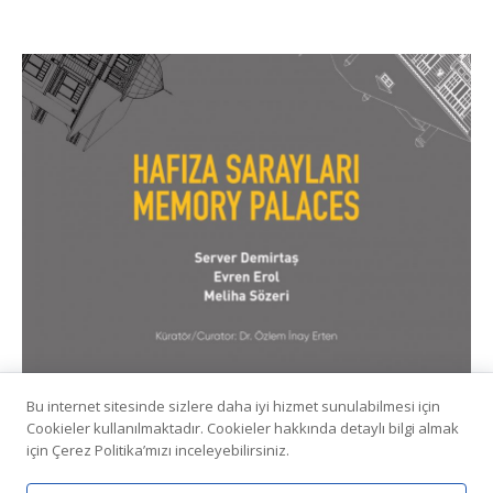
Bu internet sitesinde sizlere daha iyi hizmet sunulabilmesi için
Hafıza Sarayları / Memory Palaces
Cookieler kullanılmaktadır. Cookieler hakkında detaylı bilgi almak
20 Nisan - 28 Ağustos 2021
Mongeri Binası
için Çerez Politika’mızı inceleyebilirsiniz.