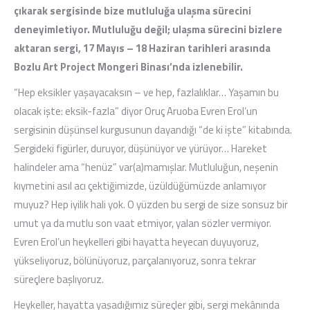
çıkarak sergisinde bize mutluluğa ulaşma sürecini
deneyimletiyor. Mutluluğu değil; ulaşma sürecini bizlere
aktaran sergi, 17 Mayıs – 18 Haziran tarihleri arasında
Bozlu Art Project Mongeri Binası’nda izlenebilir.
“Hep eksikler yaşayacaksın – ve hep, fazlalıklar… Yaşamın bu
olacak işte: eksik-fazla” diyor Oruç Aruoba Evren Erol’un
sergisinin düşünsel kurgusunun dayandığı “de ki işte” kitabında.
Sergideki figürler, duruyor, düşünüyor ve yürüyor… Hareket
halindeler ama “henüz” var(a)mamışlar. Mutluluğun, neşenin
kıymetini asıl acı çektiğimizde, üzüldüğümüzde anlamıyor
muyuz? Hep iyilik hali yok. O yüzden bu sergi de size sonsuz bir
umut ya da mutlu son vaat etmiyor, yalan sözler vermiyor.
Evren Erol’un heykelleri gibi hayatta heyecan duyuyoruz,
yükseliyoruz, bölünüyoruz, parçalanıyoruz, sonra tekrar
süreçlere başlıyoruz.
Heykeller, hayatta yaşadığımız süreçler gibi, sergi mekânında